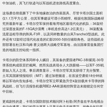
中加油机，其飞行轨迹与以军战机进攻路线高度重合。
这场袭击彻底撕下了中东地缘政治的伪装面具。尽管卡塔尔国土面积
仅1.1万平方公里，但其军事建设可谓小而精悍。根据伦敦国际战略研
究所最新年鉴，卡塔尔空军保持着海湾地区最现代化的机队：36架经
过深度改装的F-15QA沙漠鹰（单机造价高达1.2亿美元）、36架配备
流星远程导弹的阵风-F3R，以及同样数量的台风Tranche3型战机。此
外还有12架经过现代化改造的幻影2000-5担任辅助角色。这些战机全
部部署在杜汉和乌姆·赛义德两大战略空军基地，由法国泰雷兹集团打
造的地面主控站统一指挥。
卡塔尔的防空体系同样令人瞩目，其装备的爱国者PAC-3和紫苑-30导
弹系统构成双层拦截网。然而实战表现令人大跌眼镜——以军F-35I机
群如入无人之境。事后调查显示，卡塔尔空军其实获得了充分预警。
土耳其国家情报组织（MIT）通过加密频道，在首波空袭前18分钟就
将以军动向告知多哈。卡塔尔空军立即紧急升空4架挂载米卡导弹的阵
风战机，但飞行员报告机载RBE2-AA有源相控阵雷达未能锁定任何空
中目标。
更戏剧性的是，卡塔尔国防部技术顾问阿卜杜勒·阿齐兹在半岛电视台
专访中透露：我们的雷达屏幕上只显示电子干扰雪花，就像去年印度