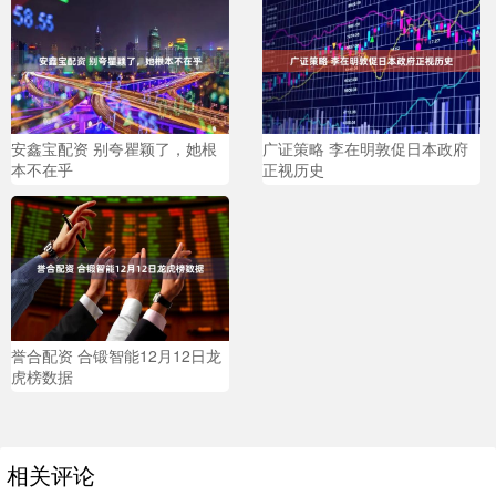
安鑫宝配资 别夸瞿颖了，她根
广证策略 李在明敦促日本政府
本不在乎
正视历史
誉合配资 合锻智能12月12日龙
虎榜数据
相关评论