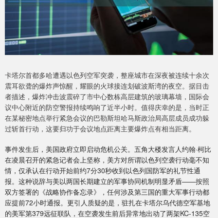
卡塔尔首都多哈遭遇以色列空军突袭，整座城市在深夜被连续十余次
震耳欲聋的爆炸声惊醒，耀眼的火球接连划破波斯湾的夜空。据目击
者描述，爆炸冲击波震碎了市中心数栋高层建筑的玻璃幕墙，国际会
议中心附近的防空警报持续鸣响了近半小时。值得庆幸的是，当时正
在某秘密地点举行紧急会议的巴勒斯坦哈马斯政治局高层成员成功躲
过斩首行动，这要归功于会议地点距离主要爆炸点有相当距离。
事件发生后，美国政府立即启动危机公关。五角大楼发言人约翰·柯比
在凌晨召开的紧急记者会上坚称，美方对所谓以色列空袭行动毫不知
情，仅承认在行动开始前约7分30秒收到以色列国防军的礼节性通
报。这种说辞与美以两国长期建立的军事协同机制明显矛盾——按照
双方签署的《战略协作备忘录》，任何涉及第三国的重大军事行动都
应提前72小时通报。更引人质疑的是，驻扎在卡塔尔乌代德空军基地
的美军第379远征联队，在空袭发生前后异常地出动了两架KC-135空