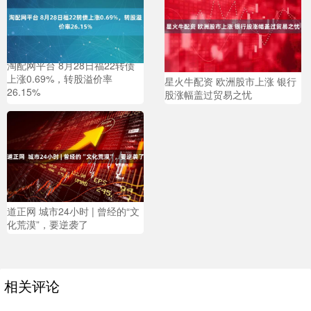
淘配网平台 8月28日福22转债
上涨0.69%，转股溢价率
星火牛配资 欧洲股市上涨 银行
26.15%
股涨幅盖过贸易之忧
道正网 城市24小时 | 曾经的“文
化荒漠”，要逆袭了
相关评论