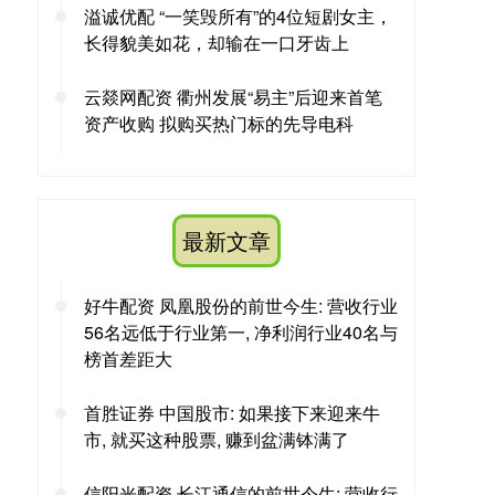
溢诚优配 “一笑毁所有”的4位短剧女主，
长得貌美如花，却输在一口牙齿上
云燚网配资 衢州发展“易主”后迎来首笔
资产收购 拟购买热门标的先导电科
最新文章
好牛配资 凤凰股份的前世今生: 营收行业
56名远低于行业第一, 净利润行业40名与
榜首差距大
首胜证券 中国股市: 如果接下来迎来牛
市, 就买这种股票, 赚到盆满钵满了
信阳光配资 长江通信的前世今生: 营收行