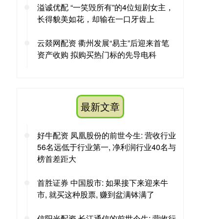
溢诚优配 “一笑毁所有”的4位短剧女主，
长得貌美如花，却输在一口牙齿上
云燚网配资 衢州发展“易主”后迎来首笔
资产收购 拟购买热门标的先导电科
最新文章
好牛配资 凤凰股份的前世今生: 营收行业
56名远低于行业第一, 净利润行业40名与
榜首差距大
首胜证券 中国股市: 如果接下来迎来牛
市, 就买这种股票, 赚到盆满钵满了
信阳光配资 长江通信的前世今生: 营收行