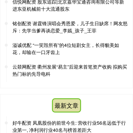
信悦网配资 股东追踪|北京嘉华宝通咨询有限公司等新
进东亚机械前十大流通股东
铭创配资 谢霆锋演唱会秀恩爱，儿子生日缺席！网友怒
斥：先学当爹再谈恋爱_李嫣_孩子_王菲
溢诚优配 “一笑毁所有”的4位短剧女主，长得貌美如
花，却输在一口牙齿上
云燚网配资 衢州发展“易主”后迎来首笔资产收购 拟购买
热门标的先导电科
最新文章
好牛配资 凤凰股份的前世今生: 营收行业56名远低于行
业第一, 净利润行业40名与榜首差距大