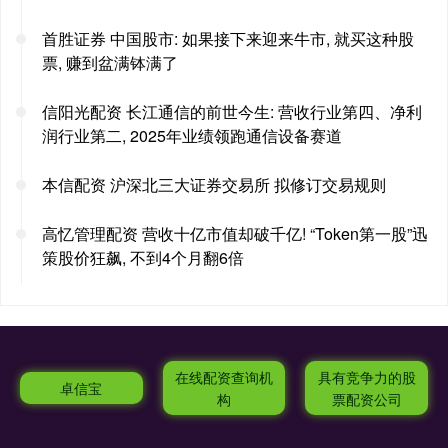
首胜证券 中国股市: 如果接下来迎来牛市, 就买这种股
票, 赚到盆满钵满了
信阳光配资 长江通信的前世今生: 营收行业第四、净利
润行业第二, 2025年业绩领跑通信设备赛道
本信配资 沪深北三大证券交易所 拟修订交易规则
高忆管理配资 营收十亿市值却破千亿! “Token第一股”迅
策股价狂飙, 不到4个月翻6倍
在线配资查询机
具有竞争力的股
卓信宝
构
票配资公司