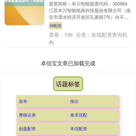
股票简称：本川智能股票代码：300964
江苏本川智能电路科技股份有限公司（南
京市溧水经济开发区孔家路7号）向不特
定对象发行可转换公司债券募集说明书
68配资
（申报稿）保荐....
查看：
199
分类：
在线配资查询机
构
卓信宝文章已加载完成
话题标签
发布
推出
摩根证券
泰禾优配
创盈配资
本信配资