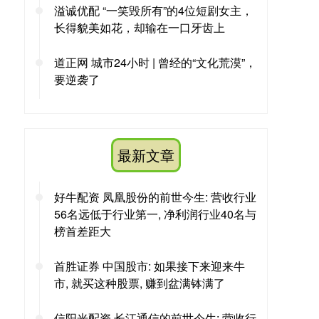
溢诚优配 “一笑毁所有”的4位短剧女主，
长得貌美如花，却输在一口牙齿上
道正网 城市24小时 | 曾经的“文化荒漠”，
要逆袭了
最新文章
好牛配资 凤凰股份的前世今生: 营收行业
56名远低于行业第一, 净利润行业40名与
榜首差距大
首胜证券 中国股市: 如果接下来迎来牛
市, 就买这种股票, 赚到盆满钵满了
信阳光配资 长江通信的前世今生: 营收行